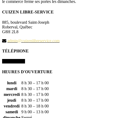
le commerce ferme ses portes les dimanches.
CUIZEN LIBRE-SERVICE
885, boulevard Saint-Joseph
Roberval, Québec
G8H 2L8
admin@cuizenlibreservice.com
TÉLÉPHONE
418 275-9111
HEURES D'OUVERTURE
lundi
8 h 30 – 17 h 00
mardi
8 h 30 – 17 h 00
mercredi
8 h 30 – 17 h 00
jeudi
8 h 30 – 17 h 00
vendredi
8 h 30 – 18 h 00
samedi
9 h 00 – 13 h 00
dimanche
Fermé