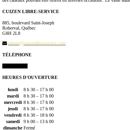
des cadeaux pouvant être offerts en diverses occasions. Le vaste sta
CUIZEN LIBRE-SERVICE
885, boulevard Saint-Joseph
Roberval, Québec
G8H 2L8
admin@cuizenlibreservice.com
TÉLÉPHONE
418 275-9111
HEURES D'OUVERTURE
lundi
8 h 30 – 17 h 00
mardi
8 h 30 – 17 h 00
mercredi
8 h 30 – 17 h 00
jeudi
8 h 30 – 17 h 00
vendredi
8 h 30 – 18 h 00
samedi
9 h 00 – 13 h 00
dimanche
Fermé