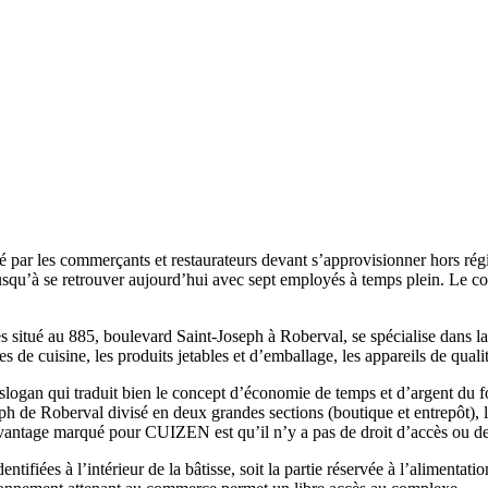
par les commerçants et restaurateurs devant s’approvisionner hors régio
u’à se retrouver aujourd’hui avec sept employés à temps plein. Le conc
situé au 885, boulevard Saint-Joseph à Roberval, se spécialise dans la ve
res de cuisine, les produits jetables et d’emballage, les appareils de quali
gan qui traduit bien le concept d’économie de temps et d’argent du fo
 de Roberval divisé en deux grandes sections (boutique et entrepôt), le
 avantage marqué pour CUIZEN est qu’il n’y a pas de droit d’accès ou de
fiées à l’intérieur de la bâtisse, soit la partie réservée à l’alimentatio