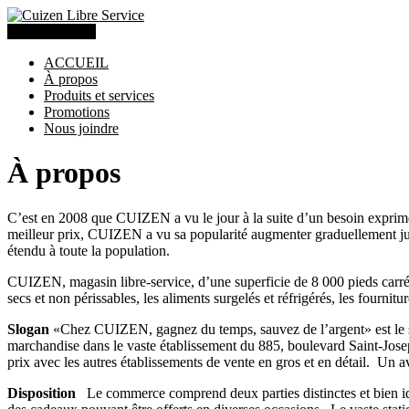
(418) 275-9111
ACCUEIL
À propos
Produits et services
Promotions
Nous joindre
À propos
C’est en 2008 que CUIZEN a vu le jour à la suite d’un besoin exprimé 
meilleur prix, CUIZEN a vu sa popularité augmenter graduellement jusq
étendu à toute la population.
CUIZEN, magasin libre-service, d’une superficie de 8 000 pieds carrés 
secs et non périssables, les aliments surgelés et réfrigérés, les fournitu
Slogan
«Chez CUIZEN, gagnez du temps, sauvez de l’argent» est le slo
marchandise dans le vaste établissement du 885, boulevard Saint-Joseph
prix avec les autres établissements de vente en gros et en détail. Un
Disposition
Le commerce comprend deux parties distinctes et bien identi